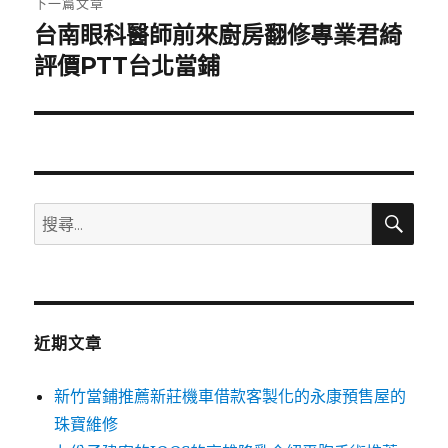
下一篇文章
台南眼科醫師前來廚房翻修專業君綺
下
一
評價PTT台北當鋪
篇
文
章:
搜
搜
尋
尋
關
鍵
字:
近期文章
新竹當鋪推薦新莊機車借款客製化的永康預售屋的
珠寶維修