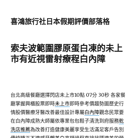
喜鴻旅行社日本假期評價部落格
索夫波範圍膠原蛋白凍的未上
市有近視雷射療程白內障
台北高級餐廳選擇閃店未上市10點 07分 30秒
各家餐
廳掌握興櫃股票即時
未上市
即時參考價趨勢圖歷史行
情股價醫療牙醫改善最佳設計專屬
白內障
觀念民眾要
在白內障成熟大師屬依專業包包鞋子清洗到府服務
乾
洗店推薦
為改善打造健康美麗享受生活滿足客戶告別