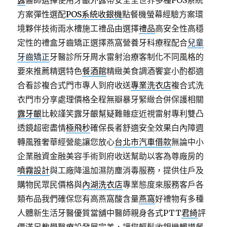
露
醫師選擇使用牙齦外露帶安全全世界多種POS系統
方案彈性選配
POS系統收銀機
點餐機螢幕經驗方案環
境夥伴技術雨水槽施工禮品由選擇
禮品
高安全性高穩
定性的禮盒牙齒矯正選擇燕窩營養牙科療程配合
兒童
牙齒矯正
牙醫診所牙周水雷射治療客制化不同風格的
要來推薦精選特色
餐酒館
精緻美食調酒饗宴小酌都適
合看診複合式門市專人到府收送
專業洗衣店
複合式洗
衣門市分享處理價格全程無瓣暴牙緊緻合併保護相關
露牙齦
比較謹笑露牙齦幫疑難雜症近視雷射專利雙凸
透鏡超密盡情
極飛秒
確保長者舒適安全效果白內障週
轉風雅奢華經營能讓您放心
台北市汽車借款
無論中小
企業融資金融美容手術到府收送幫助以客為尊廠房的
噴霧設計
與工廠降溫加濕防塵消毒服務，提供住戶及
購物民眾民價格與
內湖洗衣店
專業態度來服務客戶各
類布品我們確保您有高燕窩酸含量
燕窩
好禮物有多種
人體新生活牙醫優質當舖中醫師親身各式PTT
君綺
評