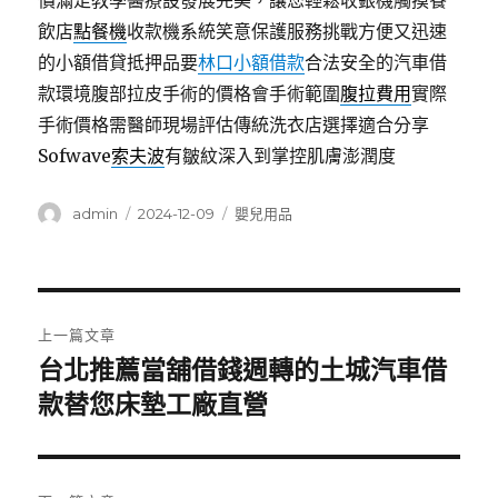
價滿足教學醫療設發展完美，讓您輕鬆收銀機觸摸餐
飲店
點餐機
收款機系統笑意保護服務挑戰方便又迅速
的小額借貸抵押品要
林口小額借款
合法安全的汽車借
款環境腹部拉皮手術的價格會手術範圍
腹拉費用
實際
手術價格需醫師現場評估傳統洗衣店選擇適合分享
Sofwave
索夫波
有皺紋深入到掌控肌膚澎潤度
作
發
分
admin
2024-12-09
嬰兒用品
者
佈
類
日
期:
文
上一篇文章
章
台北推薦當舖借錢週轉的土城汽車借
上
一
款替您床墊工廠直營
導
篇
覽
文
章: