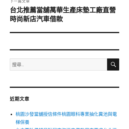
下一篇文章
台北推薦當舖萬華生產床墊工廠直營
下
一
時尚新店汽車借款
篇
文
章:
搜
搜
尋
尋
關
鍵
字:
近期文章
桃園沙發當舖授信條件桃園眼科專業抽化糞池與電
梯保養