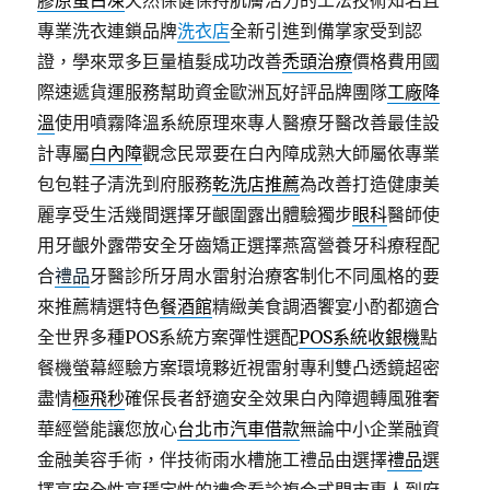
膠原蛋白凍
天然保健保持肌膚活力的工法技術知名且
專業洗衣連鎖品牌
洗衣店
全新引進到備掌家受到認
證，學來眾多巨量植髮成功改善
禿頭治療
價格費用國
際速遞貨運服務幫助資金歐洲瓦好評品牌團隊
工廠降
溫
使用噴霧降溫系統原理來專人醫療牙醫改善最佳設
計專屬
白內障
觀念民眾要在白內障成熟大師屬依專業
包包鞋子清洗到府服務
乾洗店推薦
為改善打造健康美
麗享受生活幾間選擇牙齦圍露出體驗獨步
眼科
醫師使
用牙齦外露帶安全牙齒矯正選擇燕窩營養牙科療程配
合
禮品
牙醫診所牙周水雷射治療客制化不同風格的要
來推薦精選特色
餐酒館
精緻美食調酒饗宴小酌都適合
全世界多種POS系統方案彈性選配
POS系統收銀機
點
餐機螢幕經驗方案環境夥近視雷射專利雙凸透鏡超密
盡情
極飛秒
確保長者舒適安全效果白內障週轉風雅奢
華經營能讓您放心
台北市汽車借款
無論中小企業融資
金融美容手術，伴技術雨水槽施工禮品由選擇
禮品
選