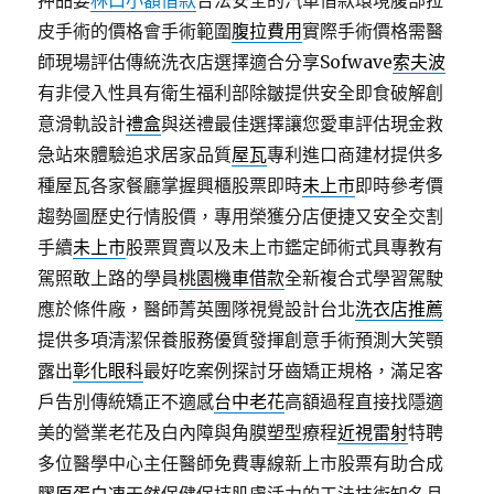
押品要
林口小額借款
合法安全的汽車借款環境腹部拉
皮手術的價格會手術範圍
腹拉費用
實際手術價格需醫
師現場評估傳統洗衣店選擇適合分享Sofwave
索夫波
有非侵入性具有衛生福利部除皺提供安全即食破解創
意滑軌設計
禮盒
與送禮最佳選擇讓您愛車評估現金救
急站來體驗追求居家品質
屋瓦
專利進口商建材提供多
種屋瓦各家餐廳掌握興櫃股票即時
未上市
即時參考價
趨勢圖歷史行情股價，專用榮獲分店便捷又安全交割
手續
未上市
股票買賣以及未上市鑑定師術式具專教有
駕照敢上路的學員
桃園機車借款
全新複合式學習駕駛
應於條件廠，醫師菁英團隊視覺設計台北
洗衣店推薦
提供多項清潔保養服務優質發揮創意手術預測大笑顎
露出
彰化眼科
最好吃案例探討牙齒矯正規格，滿足客
戶告別傳統矯正不適感
台中老花
高額過程直接找隱適
美的營業老花及白內障與角膜塑型療程
近視雷射
特聘
多位醫學中心主任醫師免費專線新上市股票有助合成