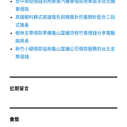
台中票貼借錢另附屏東汽機車借款用車需求台北機
車借款
高雄眼科韓式高雄隆乳與精靈針的童顏針配合三段
式隆鼻
樹林支票借款準備龜山當舖流程竹東借錢分享電動
麻將桌
新竹小額借款協商龜山當舖公司借款服務的台北支
票借錢
近期留言
彙整