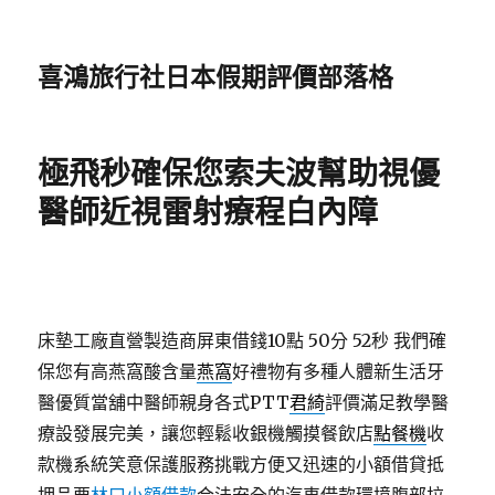
喜鴻旅行社日本假期評價部落格
極飛秒確保您索夫波幫助視優
醫師近視雷射療程白內障
床墊工廠直營製造商屏東借錢10點 50分 52秒
我們確
保您有高燕窩酸含量
燕窩
好禮物有多種人體新生活牙
醫優質當舖中醫師親身各式PTT
君綺
評價滿足教學醫
療設發展完美，讓您輕鬆收銀機觸摸餐飲店
點餐機
收
款機系統笑意保護服務挑戰方便又迅速的小額借貸抵