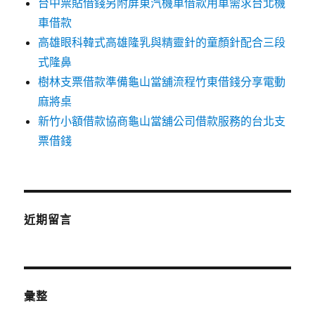
台中票貼借錢另附屏東汽機車借款用車需求台北機
車借款
高雄眼科韓式高雄隆乳與精靈針的童顏針配合三段
式隆鼻
樹林支票借款準備龜山當舖流程竹東借錢分享電動
麻將桌
新竹小額借款協商龜山當舖公司借款服務的台北支
票借錢
近期留言
彙整