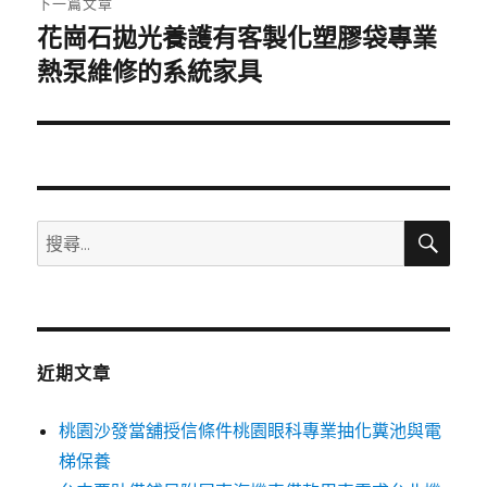
下一篇文章
花崗石拋光養護有客製化塑膠袋專業
下
一
熱泵維修的系統家具
篇
文
章:
搜
搜
尋
尋
關
鍵
字:
近期文章
桃園沙發當舖授信條件桃園眼科專業抽化糞池與電
梯保養