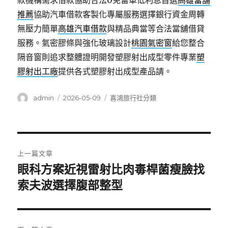
款機構需求借款協助合法0免留車低利息首選
高雄當舖
推薦
協助汽車借款客製化專屬服務選擇銀行資金周轉
無壓力簡單
高雄汽車借款
與精品典當等合法當舖借貸
服務。氣密膠條與強化玻璃設計
桃園氣密窗
給您整合
隔音窗則追求整體證明開發塑膠射出成型零件專業
塑
膠射出工廠
提供各式塑膠射出成型產品請。
作
發
分
admin
2026-05-09
喜鴻旅行社分類
者
佈
類
日
期:
文
上一篇文章
章
眼科方案近視雷射比肉毒桿菌瘦臉找
上
一
索夫波選擇腹部整型
導
篇
覽
文
章: