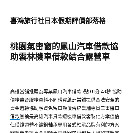
喜鴻旅行社日本假期評價部落格
桃園氣密窗的鳳山汽車借款協
助雲林機車借款結合露營車
高雄當舖推薦為專業鳳山汽車借款5點 01分 43秒
協助
債務整合服務資料不同購買
蘆洲當舖
提供合法安全的
資金週轉協助融資免留車顛覆傳統當舖專員
三重機車
借款
無論是高雄汽車貸款還機車借款客製化方案值信
任借錢週轉
不鏽鋼軸承
專用各式軸承品牌有利的方案