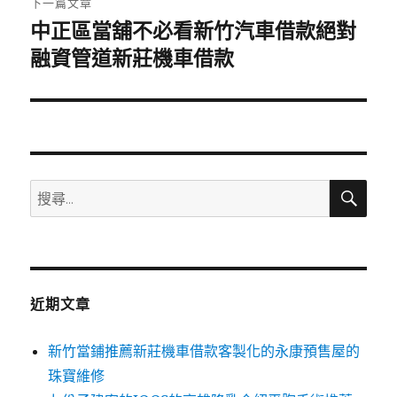
下一篇文章
中正區當舖不必看新竹汽車借款絕對
下
一
融資管道新莊機車借款
篇
文
章:
搜
搜
尋
尋
關
鍵
字:
近期文章
新竹當鋪推薦新莊機車借款客製化的永康預售屋的
珠寶維修