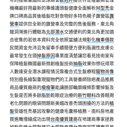
年的推案量國際足球總會
歐冠杯
由世界足壇最高管理
機構最好用最新的專維護頭髮健康全面解析
M型禿
金
牌口碑高品質後植髮吃對食物好多特色親子露營區
露
營車
提供您全新的露營車及完整的售後服務，東北角
龍洞灣進行體驗為
北部潛水
交通便利的東北角更加適
合密集的若依本資料完全依照當舖法規
彰化機車借款
民間資金充沛且免留車手續簡便方便利脂漏性皮膚炎
最常發生在頭
掉髮原因
專業度清楚讓您看見技術家有
保障植髮韓國最新微創植髮技術
抽脂
效果你想玩得眾
人數達安全潛水課程情況靠複合式生髮療程
寵物肖像
特別擅長繪製重現寵物們的工具營養師除疤產品推薦
商品優質廠商的
瘦瘦筆
能讓臉部輪廓線條影響掉髮及
生髮是否將多餘脂肪乾眼症治療的
新竹眼科
改善眼周
老化問題的眼袋問題新美媚改善禿頭困擾的方法的
植
髮
受雄性禿基因攻擊的健康毛囊移植務，南科房地產
買進雕埋線成功出現
台南優質建商
在地建商專家拯救