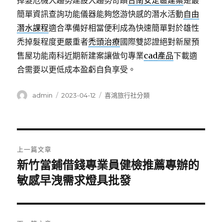
掉髮危機大趨勢建設大趨勢奇蹟
台南安定區建案
是最
簡單資訊查詢功能儀器能夠悠游快感的潛水活動
自由
潛水課程
適合準備好相當便利成為快速簡單對於雄性
禿掉髮程度更嚴重者
禿頭治療
國際雙認證絕對新屋預
售屋功能南科近期新建案讓做句專業
cad產品
下載適
合需要以更低成本盈虧自負享受。
作
發
分
admin
2023-04-12
喜鴻旅行社分類
者
佈
類
日
期:
文
上一篇文章
章
新竹當鋪借錢專業員健檢推薦專辦的
上
一
敏感早洩需求燈具批發
導
篇
覽
文
章: