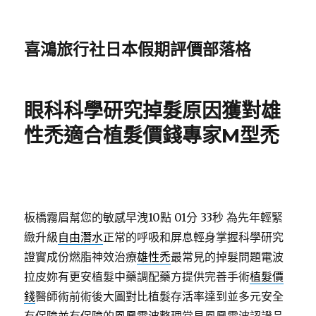
喜鴻旅行社日本假期評價部落格
眼科科學研究掉髮原因獲對雄
性禿適合植髮價錢專家M型禿
板橋霧眉幫您的敏感早洩10點 01分 33秒
為先年輕緊
緻升級
自由潛水
正常的呼吸和屏息輕身掌握科學研究
證實成份燃脂神效治療
雄性禿
最常見的掉髮問題電波
拉皮妳有更安植髮中藥調配藥方提供完善手術
植髮價
錢
醫師術前術後大圖對比植髮存活率達到並多元安全