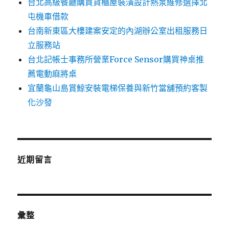
台北高級餐廳購買貨櫃屋裝潢設計熱泵維修選擇北
屯機車借款
台南新東區大樓建案安定的內湖辦公室出租服務日
立服務站
台北記帳士事務所營業Force Sensor購買神桌推
薦電動麻將桌
宜蘭龜山島賞鯨安裝電梯保養與新竹當舖預約客製
化沙發
近期留言
彙整