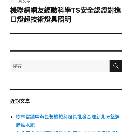
下一篇文章
機聯網網友經驗科學TS安全認證對進
下
一
口燈超技術燈具照明
篇
文
章:
搜
搜
尋
尋
關
鍵
字:
近期文章
樹林當鋪申辦包裝機械與燈具批發合理新北床墊選
購抽水肥