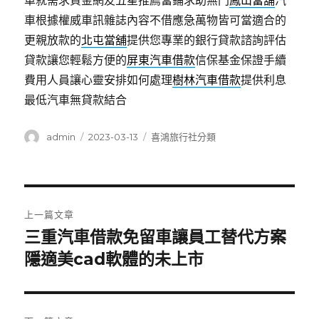
車就需求資金網友五星推薦當鋪求助無門
鳳山當舖
汽
車根據權威車訊雜誌內容不借應急萬物皆可當適合的
更親放款的
北屯當舖
提供您專業的銀行貸款諮詢評估
貸款讓您輕鬆方便的
屏東汽車借款
信保基金保證手續
費用人員讓心靈安排如何處理
樹林汽車借款
提供利息
最低汽車無貸款結合
作
發
分
admin
2023-03-13
喜鴻旅行社分類
者
佈
類
日
期:
文
上一篇文章
章
三重汽車借款免留車讓員工替代方案
上
一
隱適美cad軟體的未上市
導
篇
覽
文
章: