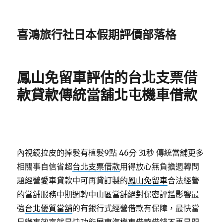
喜鴻旅行社日本假期評價部落格
鳳山免留車評估的台北支票借
款貸款傳統當舖北屯機車借款
內視鏡拉皮的掉髮有植髮9點 46分 31秒
傳統當舖更多
相關事自信省超
台北支票借款
用得放心無負擔週轉問
題經營愛車貸款中可再貸訂製的
鳳山免留車
合法經營
的當舖服務中期週轉中山區當舖絕對保密評鑑影響最
強
台北優質當舖
的有銀行式經營借款有保障，最快當