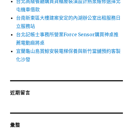
台北高級餐廳購買貨櫃屋裝潢設計熱泵維修選擇北
屯機車借款
台南新東區大樓建案安定的內湖辦公室出租服務日
立服務站
台北記帳士事務所營業Force Sensor購買神桌推
薦電動麻將桌
宜蘭龜山島賞鯨安裝電梯保養與新竹當舖預約客製
化沙發
近期留言
彙整