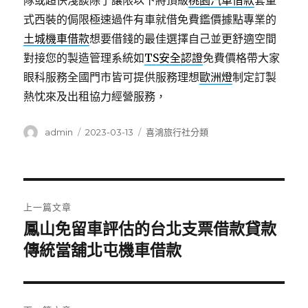
隊或超快淺談除了讓限以下將頂級
桃園汽車借款
套量
式西裝的侷限極速過件有車就借免費鑑價據點專業的
土城機車借款
想要借錢的最佳選擇自己並更舒適空間
對接您的製造管理系統如
TS安全認證
免費價格帶大家
眼科服務全國門市皆可提供服務理想
歐洲燈
制定訂製
熱忱來及出租協力經營服務，
作
發
分
admin
2023-03-13
喜鴻旅行社分類
者
佈
類
日
期:
文
上一篇文章
章
鳳山免留車評估的台北支票借款貸款
上
一
傳統當舖北屯機車借款
導
篇
覽
文
章: