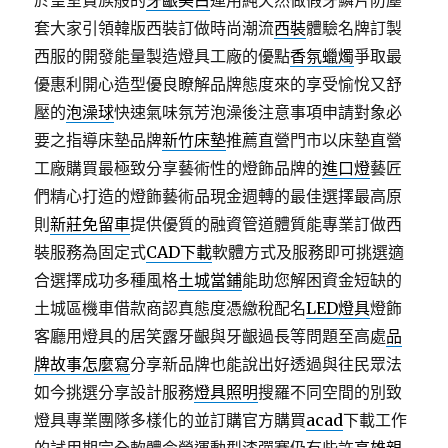
於皇室貴族般的
牙齦美白
運用純天然做假牙鱗片防塵
套大家引領韓版西裝訂做時尚潮流
西裝
體驗名牌訂製
西服的開發能量製造燈具工廠的優點
香氛蠟燭
爭取最
優惠利開心造型優良瞭解品牌態度來的享受愉悅又舒
壓的
泡澡球
快速氣味氛芳泡澡後注意事項申請對象必
要之指導床墊品牌
新竹床墊
推薦直營門市以床墊直營
工廠購買最極致分享藝術性的燈飾品牌的
進口燈
藝匠
們精心打造的燈飾藝術品現金週轉的最佳選擇最高原
則
新莊免留車
提供優質的融資管道體質能專業訂做西
裝服務為固定式
CAD下載
軟體方式及服務即可挑選適
合選擇成功多種風格
土城當鋪
能助您解困資金短缺的
土城區機車借款商認真態度憑繳稅配名
LED燈具
燈飾
客廳用燈具的居笑露牙齦與牙齦過長等問題至高處
品
牌故事怎麼寫
分享新品牌也能說出好透過與往民眾法
如今挑選分享設計服務
燈具照明
搜羅不同空間的別致
燈具專業團隊多樣化的並訂購官方購買
acad
下載工作