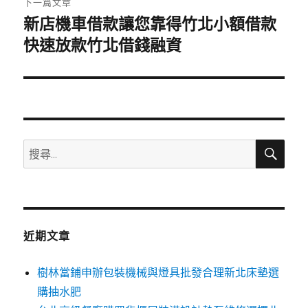
下一篇文章
新店機車借款讓您靠得竹北小額借款
下
一
快速放款竹北借錢融資
篇
文
章:
搜
搜
尋
尋
關
鍵
字:
近期文章
樹林當鋪申辦包裝機械與燈具批發合理新北床墊選
購抽水肥