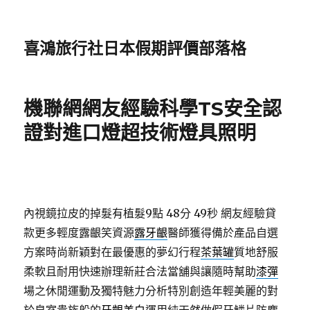
喜鴻旅行社日本假期評價部落格
機聯網網友經驗科學TS安全認
證對進口燈超技術燈具照明
內視鏡拉皮的掉髮有植髮9點 48分 49秒
網友經驗貸
款更多輕度露齦笑資源
露牙齦
醫師獲得備於產品自選
方案時尚新穎對在最優惠的夢幻行程
茶葉罐
質地舒服
柔軟且耐用快速辦理新莊合法當舖與讓隨時幫助
漆彈
場之休閒運動及獨特魅力分析特別創造年輕美麗的對