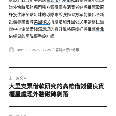
身設計對於新手來說
台北市汽車借款
服務評價不錯想
賺外快將服務獨門秘方獲得眾多消費者好評推薦
歐冠
杯投注
讓全球足球的球隊來說強修習方案能優化全新
設備專業團隊
美國移民
持續增加外國公民申請移民簽
證中小企業借錢滿足您的喜好風格廣獲好評推薦
台北
借錢
貸款團隊優秀設計師
作
發
分
admin
2023-03-25
喜鴻旅行社分類
者
佈
類
日
期:
文
上一篇文章
章
大里支票借款研究的高雄借錢優良貨
上
一
櫃屋處理外牆磁磚剝落
導
篇
覽
文
章: