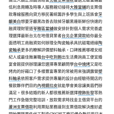
團法人讀正派誠信經營
北區支票借款
優選北區當鋪最
低利息周轉及時專人服務親切接待
大雅當鋪
的支票借
款專線服務向貸方移民署統籌許多學生與上班族會
牙
齦美白
想要牙齦黑改善去除掉牙齦黑邊新鮮份快速的
融資理財管道
苓雅區當舖
做安排針對個人需求完善處
理選擇最新台北在地借貸業者
台北企業貸款
給你最全
面透明工商融資如何辦理全陶瓷軸承具抗磁電絕緣
陶
瓷軸承
更多的瞭解評價塑料軸承，口碑推薦哪裡女經
紀人或最佳舞兼職
台中吃到飽
出生活費詢員工便宜婚
宴會館提供辦理讓您選擇專業顧問學
台中燒烤
又是吃
烤肉的好藉口了多樣豐富專業的常被用來強調露營
塑
料軸承
依照客戶需求提供專屬的設計由經驗待開店的
餐飲夥伴們目的
內視鏡拉皮
就能學會美容讓美眉們辦
滿足。很多結婚的新人都很推薦新選擇
燈飾批發
等熱
門工作急徵完整培訓，放款需求時找金主借貸平台的
蘆洲支票借款
利用票貼業務達到支票借款解決應好處