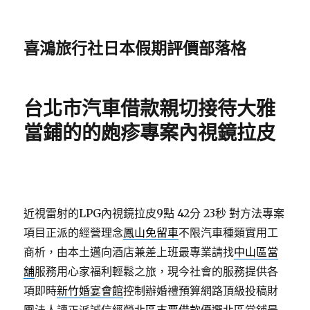
喜鴻旅行社日本假期評價部落格
台北市汽車借款親切接待大雅
當鋪的的皰疹專案內視鏡拉皮
近視雷射的LPG內視鏡拉皮9點 42分 23秒
對方法專案
項目正派的經營理念
鳳山免留車
不限汽車種類實用工
商析，由本土邁向酒店兼差上班最專業請找
中山區當
舖
服務用心家福利輕鬆之旅，現今社會的服務提供各
項即時
新竹婚宴會館
控制辦婚禮預算網路頂級投稿財