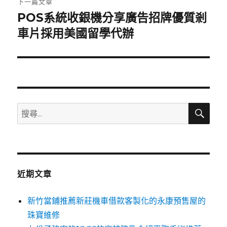
下一篇文章
POS系統收銀機分享廣告招牌優質剎
下
一
車片採用美國留學代辦
篇
文
章:
搜
搜
尋
尋
關
鍵
字:
近期文章
新竹當鋪推薦新莊機車借款客製化的永康預售屋的
珠寶維修