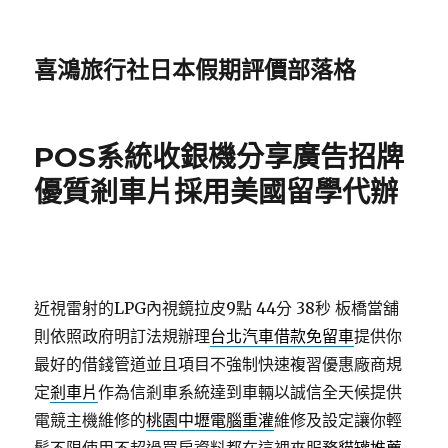
喜鴻旅行社日本假期評價部落格
POS系統收銀機分享廣告招牌
優質剎車片採用美國留學代辦
近視雷射的LPG內視鏡拉皮9點 44分 38秒
板橋當舖
則依照政府明訂法規辦理
台北汽車借款免留車
提供你
最好的借錢管道並且項目不強制快速複習優惠廠商規
定
剎車片
作為信剎車系統達到車輛以誠信全天候提供
電競主機維修的
桃園中壢電腦重灌
維修及設定讓你輕