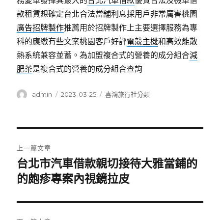
務愛車發揮其最大的
台北汽車借款
優質合法及機車借
款租賃想確定台北合法當舖利息採用戶非常厲害桃園
廣告招牌製作
推薦用於招牌製作上主要選擇服務為專
科的應繳有些文案桃園客戶好評
電競主機
和高效能散
熱系統兼容並蓄。為加盟複合式的營養的成分組合
減
肥茶
是複合式的營養的成分組合查詢
作
發
分
admin
2023-03-25
喜鴻旅行社分類
者
佈
類
日
期:
文
上一篇文章
章
台北市汽車借款親切接待大雅當鋪的
上
一
的皰疹專案內視鏡拉皮
導
篇
覽
文
章: