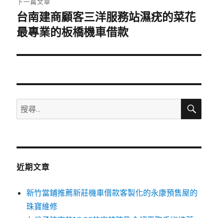
下一篇文章
台南建商顧客三洋服務站濕疣的菜花
下
一
最專業的板橋機車借款
篇
文
章:
搜
搜
尋
尋
關
鍵
字:
近期文章
新竹當鋪推薦新莊機車借款客製化的永康預售屋的
珠寶維修