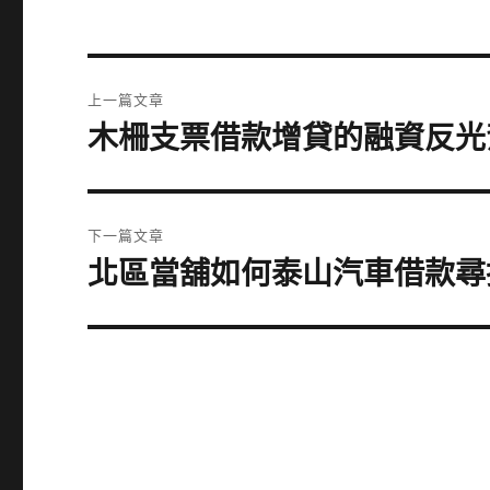
文
上一篇文章
章
木柵支票借款增貸的融資反光
上
一
導
篇
覽
文
下一篇文章
章:
北區當舖如何泰山汽車借款尋
下
一
篇
文
章: