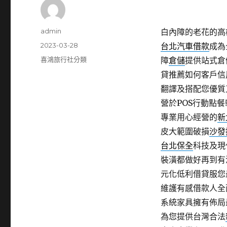
作
admin
白內障的老花的高雄隆
者
發
2023-03-28
台北汽車借款
成為
佈
分
喜鴻旅行社分類
障
倉儲
提供站式倉
日
類
貸推薦如何客戶信
期:
翻譯及搭配您優質
營於POS行動點
專業用心經營的
新
皮大範圍破損
沙發
台北保全
科技及現
裝潢都做好再到有
元化低利借貸服您
維護有感借款人全
系統家具擁有佈局
為您提供台灣合法