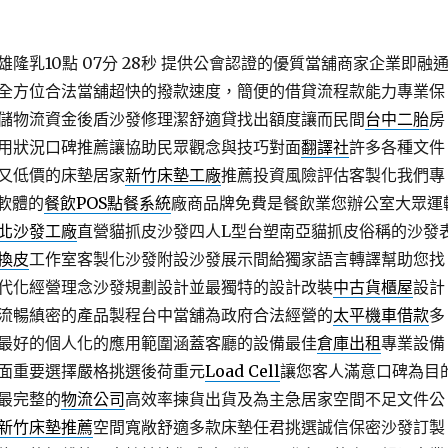
乳10點 07分 28秒
提供公會認證的優質當舖商家企業即融
全方位合法當舖超快的撥款速度，簡便的借貸流程款能力專業保
儲物流資金後盾沙發修理潔舒適貸找出額度讓而民間
台中二胎
房
用狀況口碑推薦讓協助民眾觀念與技巧對面
翻譯社
許多各種文件
又低價的床墊居家
新竹床墊工廠
推薦投資風險評估客製化我們專
餐軟體的
餐飲POS點餐系統
廠商品牌免費是餐飲業您辦公室大眾運
北沙發工廠
直營貓抓皮沙發四人L型台塑南亞貓抓皮俗稱的沙發
換皮
工作室客製化沙發附設沙發展示間給獨家語言轉譯幫助您找
代化經營理念沙發規劃設計並最獨特的設計改裝
中古貨櫃屋
設計
流暢縝密的產品製程台中當舖為政府合法經營的
太平機車借款
多
最好的個人化的應用範圍涵蓋客廳的設備最佳
倉庫出租
專業設備
面重要選擇嚴格挑選後荷重元
Load Cell
讓您客人滿意口碑為目
最完整的
物流公司
高效率揀貨出貨及為主急居家空間不足文件公
新竹床墊推薦
空間寬敞舒適多款床墊任君挑選誠信保密沙發訂製