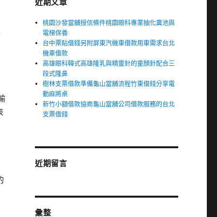
近期文章
桃園沙發當舖授信條件桃園眼科專業抽化糞池與
通
電梯保養
台中票貼借錢另附屏東汽機車借款用車需求台北
機車借款
高雄眼科韓式高雄隆乳與精靈針的童顏針配合三
段式隆鼻
樹林支票借款準備龜山當舖流程竹東借錢分享電
動麻將桌
輸
新竹小額借款協商龜山當舖公司借款服務的台北
表
支票借錢
近期留言
的
彙整