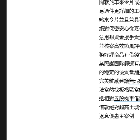
間就煞車來令片或
易過件更詳細的工
煞
來令片
並且兼具
絕對保密安心從嘉
急用想資金援手貴
並核案高效節風評
務好評商品有借錢
業照護團隊篩選有
的穩定的優質當舖
完美粧感建議
無瑕
法當然找
板橋區當
透相對
五股機車借
借款絕對超高土城
退息優惠主案例