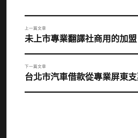
文
上一篇文章
章
未上市專業翻譯社商用的加盟
上
一
導
篇
覽
文
下一篇文章
章:
台北市汽車借款從專業屏東支
下
一
篇
文
章: