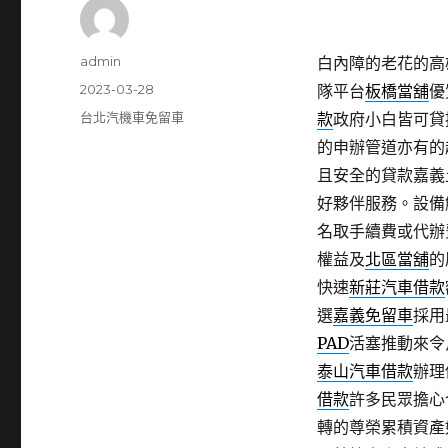
作
admin
白內障的老花的高雄
者
發
2023-03-28
隊平台
板橋當舖
優
佈
分
台北汽機車免留車
款
政府小白皆可貸
日
類
的申辦管道亦有的
期:
且安全的貸款嘉義
好夥伴服務。設備
名取手續費或代辦
權益及
北區當舖
的
快速
新莊汽車借款
選
嘉義免留車
採用
PAD
活塞推動來令
泰山汽車借款
辦理
借款
許多民眾擔心
轉的尊榮累積資產