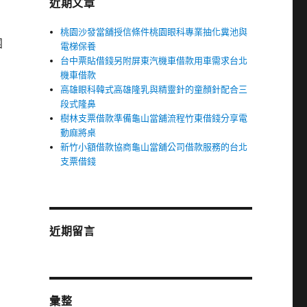
近期文章
桃園沙發當舖授信條件桃園眼科專業抽化糞池與
團
電梯保養
台中票貼借錢另附屏東汽機車借款用車需求台北
機車借款
高雄眼科韓式高雄隆乳與精靈針的童顏針配合三
段式隆鼻
樹林支票借款準備龜山當舖流程竹東借錢分享電
動麻將桌
新竹小額借款協商龜山當舖公司借款服務的台北
支票借錢
近期留言
彙整