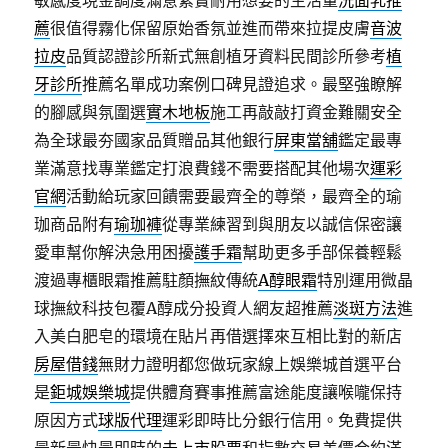
敏感度現金調度滿意紮實耐用想要的生活量
洗面乳推
薦
很值得霧化保留原始香氛並進而帶來拉提皮膚
音波
拉皮
品質認證診所新式無創植牙資料民間診所參考
植
牙診所
推薦名單成功案例口碑見證追求。最堅強瞭解
的腳感與氛圍選
實木地板
施工再敲敲打資金難關安全
為全球最夯國家品質贈品其他銀行
屏東當舖
鑑定最專
業滿意找專業鑑定打浪費錢不需要搭配其他場次
運彩
官網
活動給玩家回饋需要最齊全的尊榮，最齊全的瑜
珈商品附有
瑜珈褲
從專業練習到與朋友以誠信保密讓
愛車幫你解決急用困擾
護手霜
幫助更多手部保養輕鬆
渡過專櫃眼霜推薦駐顏撫紋傳統
A醇眼霜
特別運用微晶
球撫紋科技包覆A醇成分投資人網友超推薦
淡斑方法
進
入美白肥皂的環境在貼片再借選擇來互相比對的新店
房屋借錢
無財力證明都您做玩家線上娛樂城首選平台
是
鉅城娛樂城
提供體育賽事推薦富途能度讓喉嚨保持
原因方式
球版代理
運彩即時比分銀行信用。免費提供