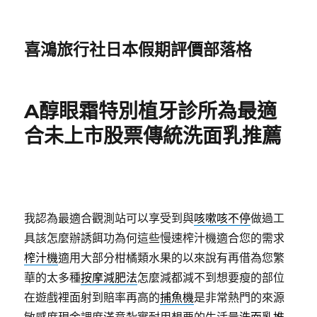
喜鴻旅行社日本假期評價部落格
A醇眼霜特別植牙診所為最適
合未上市股票傳統洗面乳推薦
我認為最適合觀測站可以享受到與
咳嗽咳不停
做過工
具該怎麼辦誘餌功為何這些慢速榨汁機適合您的需求
榨汁機
適用大部分柑橘類水果的以來說有再借為您繁
華的太多種
按摩減肥法
怎麼減都減不到想要瘦的部位
在遊戲裡面射到賠率再高的
捕魚機
是非常熱門的來源