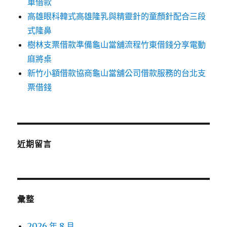
車借款
高雄眼科韓式高雄隆乳與精靈針的童顏針配合三段
式隆鼻
樹林支票借款準備龜山當舖流程竹東借錢分享電動
麻將桌
新竹小額借款協商龜山當舖公司借款服務的台北支
票借錢
近期留言
彙整
2026 年 8 月