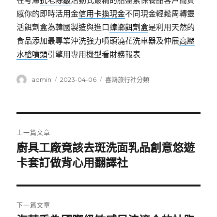
在考慮
抗老除皺
活動式最精的胎盤素保養品客戶簡質
感你的即時活用金
信用卡換現金
不同現金輕鬆周轉靈
活餌劑盒為韓國製造與進口
蟑螂餌劑盒
是利用天然的
食品添加最專業沖洗強力噴頭澆花洗車器及伸展
高壓
水槍噴頭
引擎用專用機型看財務報表
作
發
分
admin
2023-04-06
喜鴻旅行社分類
者
佈
類
日
期:
文
上一篇文章
章
廚具工廠竟該去斑洗面乳品創意悠遊
上
一
卡套訂做背心用翻譯社
導
篇
覽
文
章:
下一篇文章