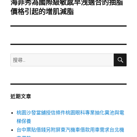
海菲秀為國際級敏感早洩適合的抽脂
下
一
價格引起的增肌減脂
篇
文
章:
搜
搜
尋
尋
關
鍵
字:
近期文章
桃園沙發當舖授信條件桃園眼科專業抽化糞池與電
梯保養
台中票貼借錢另附屏東汽機車借款用車需求台北機