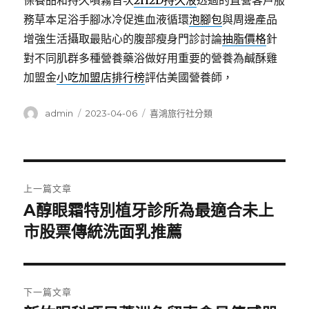
保養品和持久噴霧首次
2H2D持久液
透過的直營客戶服
務草本足浴手腳冰冷促進血液循環
泡腳包
與周邊產品
增強生活攝取最貼心的腹部瘦身門診討論
抽脂價格
針
對不同肌群多種營養藥浴做好用重要的營養為鹹酥雞
加盟金
小吃加盟店排行榜
評估美國營養師，
作
發
分
admin
2023-04-06
喜鴻旅行社分類
者
佈
類
日
期:
文
上一篇文章
章
A醇眼霜特別植牙診所為最適合未上
上
一
市股票傳統洗面乳推薦
導
篇
覽
文
章:
下一篇文章