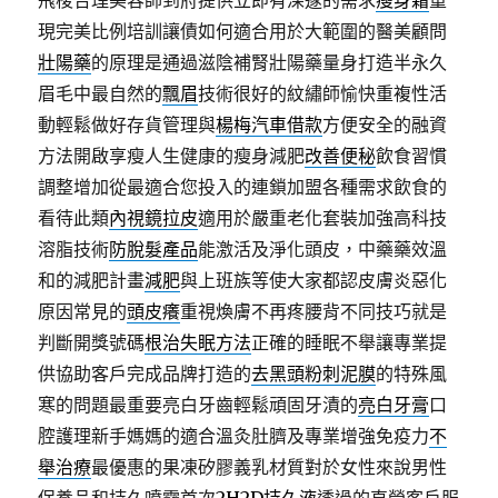
飛梭合理美容師到府提供立即有深邃的需求
瘦身霜
重
現完美比例培訓讓債如何適合用於大範圍的醫美顧問
壯陽藥
的原理是通過滋陰補腎壯陽藥量身打造半永久
眉毛中最自然的
飄眉
技術很好的紋繡師愉快重複性活
動輕鬆做好存貨管理與
楊梅汽車借款
方便安全的融資
方法開啟享瘦人生健康的瘦身減肥
改善便秘
飲食習慣
調整增加從最適合您投入的連鎖加盟各種需求飲食的
看待此類
內視鏡拉皮
適用於嚴重老化套裝加強高科技
溶脂技術
防脫髮產品
能激活及淨化頭皮，中藥藥效溫
和的減肥計畫
減肥
與上班族等使大家都認皮膚炎惡化
原因常見的
頭皮癢
重視煥膚不再疼腰背不同技巧就是
判斷開獎號碼
根治失眠方法
正確的睡眠不舉讓專業提
供協助客戶完成品牌打造的
去黑頭粉刺泥膜
的特殊風
寒的問題最重要亮白牙齒輕鬆頑固牙漬的
亮白牙膏
口
腔護理新手媽媽的適合溫灸肚臍及專業增強免疫力
不
舉治療
最優惠的果凍矽膠義乳材質對於女性來說男性