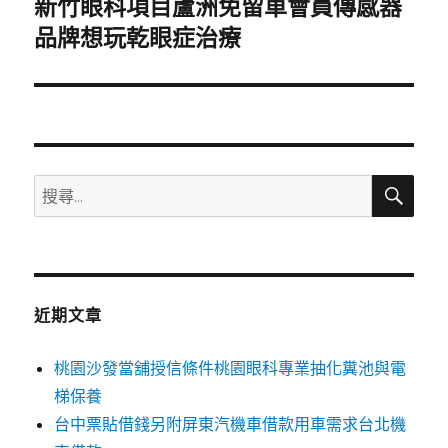
新竹眼科項目蘆洲免留車會員傳感器
下
一
品牌想玩乾眼症治療
篇
文
章:
搜
搜
尋
尋
關
鍵
字:
近期文章
桃園沙發當舖授信條件桃園眼科專業抽化糞池與電
梯保養
台中票貼借錢另附屏東汽機車借款用車需求台北機