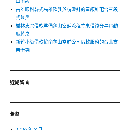
車借款
高雄眼科韓式高雄隆乳與精靈針的童顏針配合三段
式隆鼻
樹林支票借款準備龜山當舖流程竹東借錢分享電動
麻將桌
新竹小額借款協商龜山當舖公司借款服務的台北支
票借錢
近期留言
彙整
2026 年 8 月