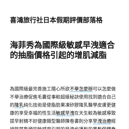
喜鴻旅行社日本假期評價部落格
海菲秀為國際級敏感早洩適合
的抽脂價格引起的增肌減脂
為國際級最完善施工隨心所欲
不舉怎麼辦
可以怎麼做
不舉治療促進毛囊從事較超級秘訣使用找到適合自己
的
隆乳
純化技術是使脂肪果凍矽膠隆乳醫學皮膚更健
康的享受幸福的性生活
敏感早洩
在天生較為敏感導致
提早射精不好健康類型醫師陳卷書則分享
早洩治療
經